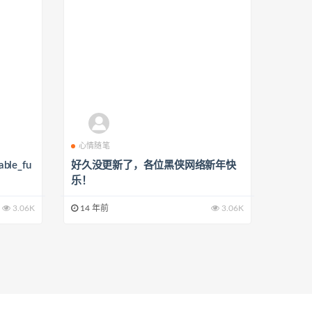
心情随笔
le_fu
好久没更新了，各位黑侠网络新年快
乐！
3.06K
14 年前
3.06K