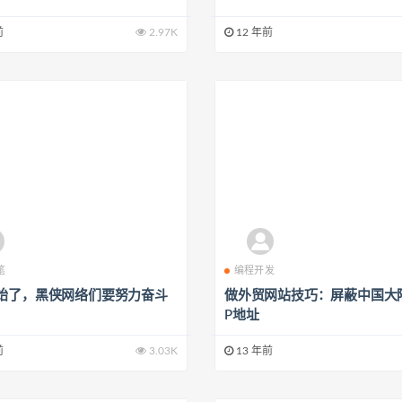
前
2.97K
12 年前
笔
编程开发
始了，黑侠网络们要努力奋斗
做外贸网站技巧：屏蔽中国大
P地址
前
3.03K
13 年前