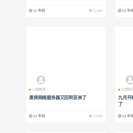
11 年前
3.16K
12 年
心情随笔
心情随
黑侠网络服务器又回到亚洲了
九月开
了
13 年前
3.09K
13 年