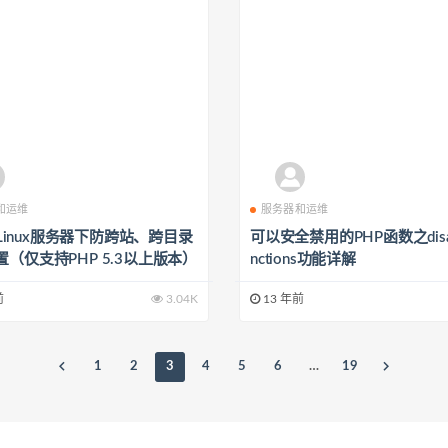
和运维
服务器和运维
x-Linux服务器下防跨站、跨目录
可以安全禁用的PHP函数之disab
（仅支持PHP 5.3以上版本）
nctions功能详解
前
3.04K
13 年前
1
2
3
4
5
6
…
19