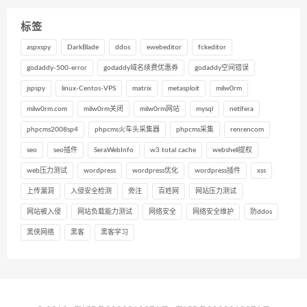
标签
aspxspy
DarkBlade
ddos
ewebeditor
fckeditor
godaddy-500-error
godaddy域名续费优惠券
godaddy空间错误
jspspy
linux-Centos-VPS
matrix
metasploit
milw0rm
milw0rm.com
milw0rm关闭
milw0rm网站
mysql
netifera
phpcms2008sp4
phpcms火车头采集器
phpcms采集
renrencom
seo
seo插件
SeraWebInfo
w3 total cache
webshell提权
web压力测试
wordpress
wordpress优化
wordpress插件
xss
上传漏洞
入侵安全检测
旁注
百姓网
网站压力测试
网站被入侵
网站负载能力测试
网络安全
网络安全维护
防ddos
黑侠网络
黑客
黑客学习