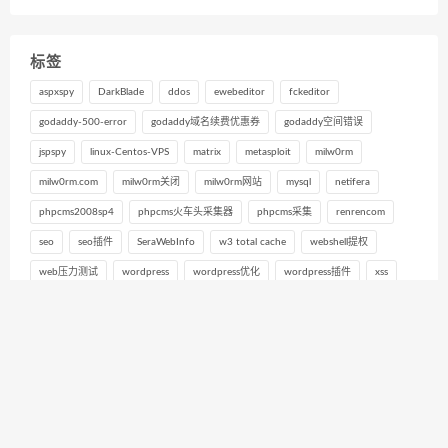
标签
aspxspy
DarkBlade
ddos
ewebeditor
fckeditor
godaddy-500-error
godaddy域名续费优惠券
godaddy空间错误
jspspy
linux-Centos-VPS
matrix
metasploit
milw0rm
milw0rm.com
milw0rm关闭
milw0rm网站
mysql
netifera
phpcms2008sp4
phpcms火车头采集器
phpcms采集
renrencom
seo
seo插件
SeraWebInfo
w3 total cache
webshell提权
web压力测试
wordpress
wordpress优化
wordpress插件
xss
上传漏洞
入侵安全检测
旁注
百姓网
网站压力测试
网站被入侵
网站负载能力测试
网络安全
网络安全维护
防ddos
黑侠网络
黑客
黑客学习